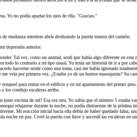
a. Yo no podía apartar los ojos de ella. "Gracias."
de mudanza mientras abría deslizando la puerta trasera del camión.
mi depresión anterior.
ender. Tal vez, como un animal, sentí que había algo diferente en esta 
 todo lo contrario a mi tipo usual. Yo tenía un historial de ir a por cab
acerlo hacerme sentir como una tonta, casi me había ignorado totalmente
e me veía por primera vez. ¿Estaba yo de un humor masoquista? Su caren
enqueé para entrar en el edificio y en mi apartamento del primer piso. 
y los condujo escaleras arriba.
a justo encima de mí? Esa era otra. Yo sabía que el número 5 estaba va
nseguí relajarme durante la noche, no podía distraerme de la prístina 
ferente. Mi reacción inicial hacia ella debía de haber quedado falsa, una
a noche en paz. Cerré la puerta con llave y ascendí las escaleras en un