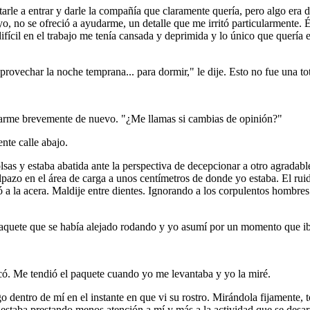
arle a entrar y darle la compañía que claramente quería, pero algo era 
o, no se ofreció a ayudarme, un detalle que me irritó particularmente. É
ícil en el trabajo me tenía cansada y deprimida y lo único que quería e
ovechar la noche temprana... para dormir," le dije. Esto no fue una tot
sarme brevemente de nuevo. "¿Me llamas si cambias de opinión?"
nte calle abajo.
sas y estaba abatida ante la perspectiva de decepcionar a otro agradabl
pazo en el área de carga a unos centímetros de donde yo estaba. El ruid
yó a la acera. Maldije entre dientes. Ignorando a los corpulentos hombre
quete que se había alejado rodando y yo asumí por un momento que iban 
ó. Me tendió el paquete cuando yo me levantaba y yo la miré.
entro de mí en el instante en que vi su rostro. Mirándola fijamente, to
estaba prestando menos atención a mí y más a la actividad que se desarr