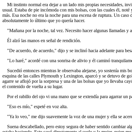
Mi instinto normal era dejar a un lado mis propias necesidades, invit
usual. Estaba de pie incómoda con mis bolsas, con las cuales él, noté y
más. Esa noche no era la noche para una escena de ruptura. Un caso dif
absolutamente lo último que yo quería hacer.
"Mañana por la noche, tal vez. Necesito hacer algunas llamadas y apr
Él alzó las manos en señal de rendición.
"De acuerdo, de acuerdo," dijo y se inclinó hacia adelante para be
"Lo haré," acordé con una sonrisa de alivio y él caminó tranquilame
Sucedió entonces mientras le observaba alejarse, yo sostenía mis bol
esquina de las calles Plymouth y Lexington, aparcó y se detuvo de gol
agarre se aflojó por la sorpresa y una de las bolsas que yo llevaba ca
el contenido de vuelta a su lugar.
Por el rabillo del ojo vi una mano que se extendía para agarrar un pa
"Eso es mío," espeté en voz alta.
"Ya lo veo," me dijo suavemente la voz de una mujer y ella se acerc
Suena descabellado, pero estoy segura de haber sentido cambiar algo d
estaba haciendo. Este cayó directamente al suelo y la mujer, quien me 