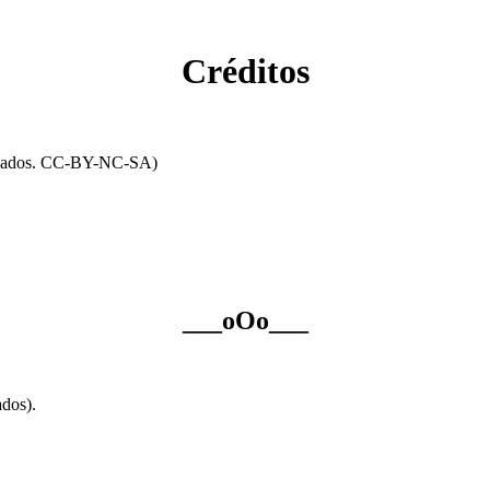
Créditos
ervados. CC-BY-NC-SA)
___oOo___
dos).