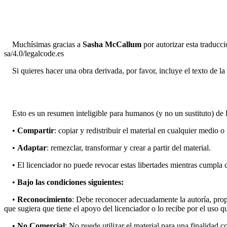
Muchísimas gracias a
Sasha McCallum
por autorizar esta traducc
sa/4.0/legalcode.es
Si quieres hacer una obra derivada, por favor, incluye el texto de la
Esto es un resumen inteligible para humanos (y no un sustituto) de la
•
Compartir
: copiar y redistribuir el material en cualquier medio o
•
Adaptar
: remezclar, transformar y crear a partir del material.
• El licenciador no puede revocar estas libertades mientras cumpla co
•
Bajo las condiciones siguientes:
•
Reconocimiento
: Debe reconocer adecuadamente la autoría, prop
que sugiera que tiene el apoyo del licenciador o lo recibe por el uso q
•
No Comercial
: No puede utilizar el material para una finalidad c