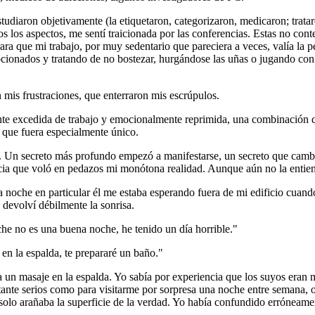
diaron objetivamente (la etiquetaron, categorizaron, medicaron; tratar
dos los aspectos, me sentí traicionada por las conferencias. Estas no co
rara que mi trabajo, por muy sedentario que pareciera a veces, valía la 
pcionados y tratando de no bostezar, hurgándose las uñas o jugando con
mis frustraciones, que enterraron mis escrúpulos.
xcedida de trabajo y emocionalmente reprimida, una combinación que n
o que fuera especialmente único.
. Un secreto más profundo empezó a manifestarse, un secreto que cam
ia que voló en pedazos mi monótona realidad. Aunque aún no la entiendo 
che en particular él me estaba esperando fuera de mi edificio cuando l
devolví débilmente la sonrisa.
e no es una buena noche, he tenido un día horrible."
n la espalda, te prepararé un baño."
 un masaje en la espalda. Yo sabía por experiencia que los suyos eran 
tante serios como para visitarme por sorpresa una noche entre semana, 
a solo arañaba la superficie de la verdad. Yo había confundido erróne