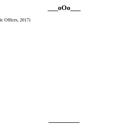
___oOo___
c Offices, 2017)
_________