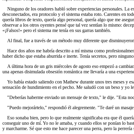
Ninguno de los oradores habló sobre experiencias personales. La estu
desconectados, era protocolo y el sistema estaba roto. Carentes en to
quería libros de texto, quería algo personal, quería algo que me asegu
observar a los otros oyentes pensé que tal vez sentían lo mismo: dece
«¡Falsos!» pero el sistema me tenía en sus garras también.
Al final, fue a través de un método muy diferente que disminuyeron 
Hace dos años me habría descrito a mí misma como profesionalmente e
haber dicho que estaba aburrida e inerte. Tenía secretos, pero ningun
A última hora de un gris miércoles de agosto eso empezó a cambiar
una apenas disimulada obsesión romántica me llevaría a una experienc
Yo había estado saliendo con Mathew durante unos tres meses y esa no
sensación de hundimiento en el pecho. Me saludó con un beso y yo le 
"Deberías haberme enviado un mensaje de texto," le dije. "Esta noch
"Puedo mejorártelo," respondió él alegremente. "Te daré un masaje e
Eso sonaba bien, pero lo que realmente significaba era que él quería
conseguir uno de mí. Yo no le amaba, y cuando ellos se ponían lo bas
y marcharme. Sé que esto me hace parecer una perra, pero la perrerí